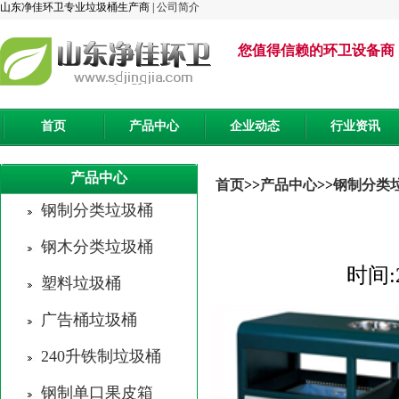
山东净佳环卫专业垃圾桶生产商 |
公司简介
您值得信赖的环卫设备商
首页
产品中心
企业动态
行业资讯
产品中心
首页
>>
产品中心
>>
钢制分类
钢制分类垃圾桶
钢木分类垃圾桶
时间:
塑料垃圾桶
广告桶垃圾桶
240升铁制垃圾桶
钢制单口果皮箱