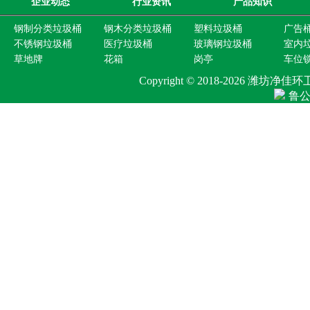
企业动态
行业资讯
产品知识
钢制分类垃圾桶
钢木分类垃圾桶
塑料垃圾桶
广告
不锈钢垃圾桶
医疗垃圾桶
玻璃钢垃圾桶
室内
草地牌
花箱
岗亭
车位
Copyright © 2018-2026 潍坊净佳环卫
鲁公网