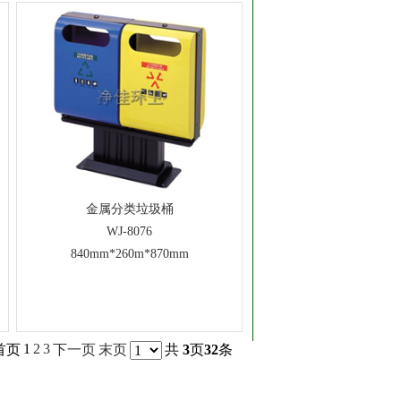
金属分类垃圾桶
WJ-8076
840mm*260m*870mm
1
2
3
首页
下一页
末页
共
3
页
32
条